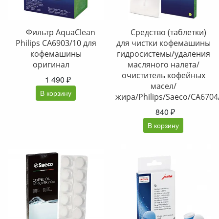
Фильтр AquaClean
Средство (таблетки)
Philips CA6903/10 для
для чистки кофемашины
кофемашины
гидросистемы/удаления
оригинал
масляного налета/
очиститель кофейных
1 490 ₽
масел/
В корзину
жира/Philips/Saeco/CA6704
840 ₽
В корзину