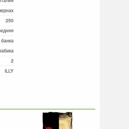
Италия
зернах
250
редняя
 банка
рабика
2
ILLY