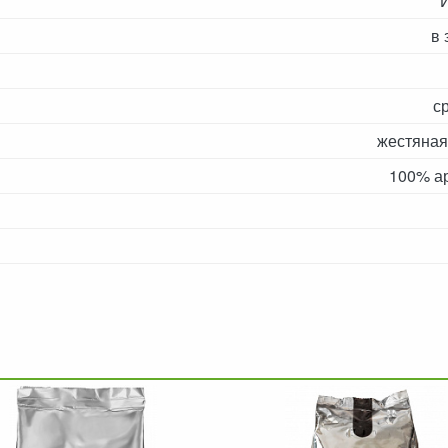
в 
с
жестяная
100% а