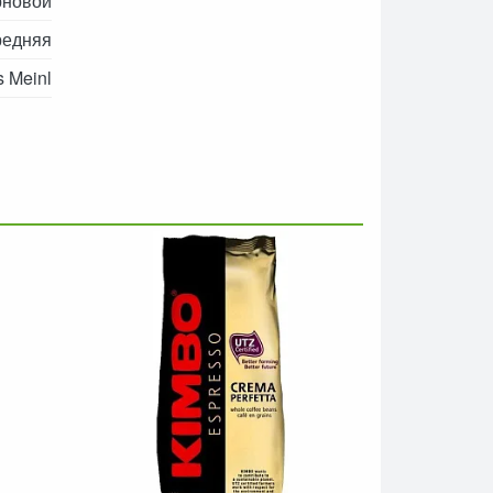
рновой
редняя
s Meinl