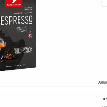
Juliu
в 