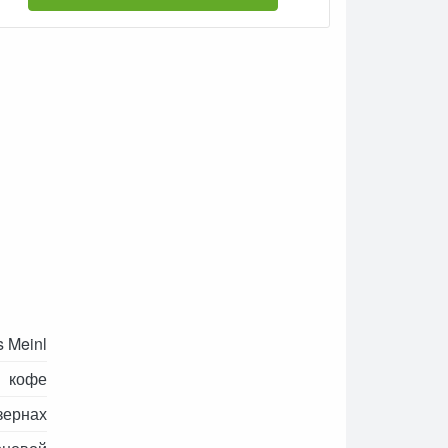
s Meinl
кофе
зернах