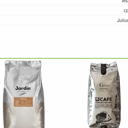
зе
с
Juliu