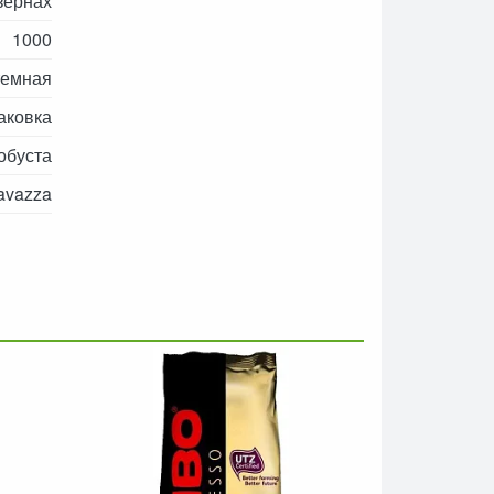
зернах
1000
темная
аковка
обуста
avazza