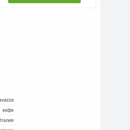
avazza
кофе
Италия