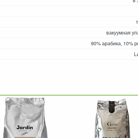
в 
вакуумная уп
90% арабика, 10% р
L