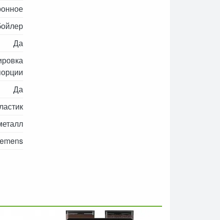
ронное
бойлер
Да
ировка
порции
Да
ластик
металл
iemens