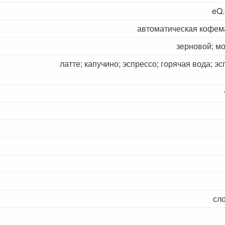
eQ.
автоматическая кофе
зерновой; м
латте; капучино; эспрессо; горячая вода; э
сл