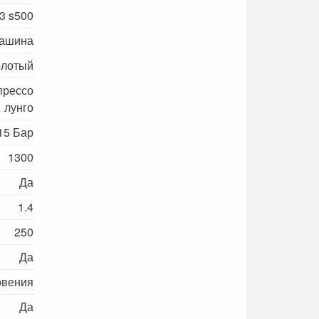
3 s500
машина
олотый
спрессо
лунго
15 Бар
1300
Да
1.4
250
Да
овения
Да