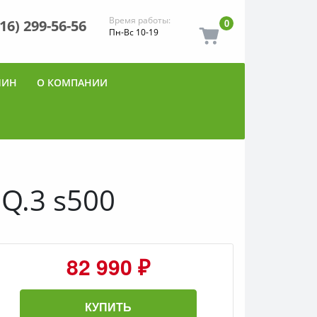
Время работы:
916) 299-56-56
0
Пн-Вс 10-19
ШИН
О КОМПАНИИ
Q.3 s500
82 990 ₽
КУПИТЬ