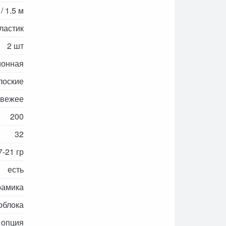
/ 1.5 м
ластик
2 шт
ионная
лоские
свежее
200
32
7-21 гр
есть
рамика
облока
опция