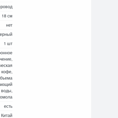
провод
18 см
нет
черный
1 шт
ронное
чение,
ческая
 кофе,
объема
гающий
 воды,
помола
есть
Китай