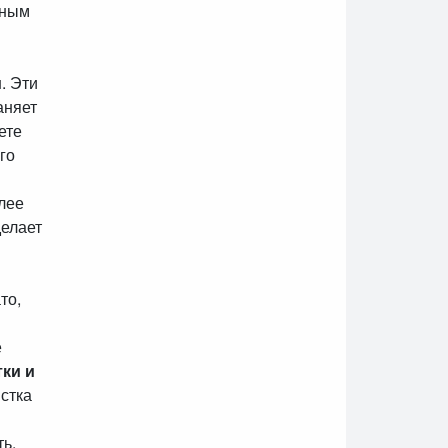
пным
и
. Эти
аняет
ете
го
лее
делает
то,
е
ки и
истка
ь.