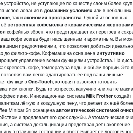
ое
устройство, не уступающее по качеству своим более кру
ля использования в
домашних условиях
или в небольших
кофе
, так и
экономия пространства
. Одной из основных
я её
встроенная кофемолка с керамическими жерновам
ол
кофейных зёрен, что предотвращает их перегрев и сохр
у ваш кофе всегда будет насыщенным и ароматным. Вы мож
с вашими предпочтениями, что позволяет добиться идеально
ессо до фильтр-кофе. Кофемашина оснащена
интуитивно
упрощает управление всеми функциями устройства. На дисп
ак крепость кофе, температура воды и объём порции. Это 
 позволяя вам легко адаптировать её под ваши личные
гает функцию
One-Touch
, которая позволяет готовить
атием кнопки. Будь то эспрессо, капучино или латте макиа
и эффективно. Инновационная система
Milk Frother
создаёт
апиткам лёгкую и воздушную пену, что делает их ещё боле
ffee Minibar S1 оснащена
автоматической системой очист
ройством и продлевает его срок службы. Автоматическая оч
ения, а система декальцинации предотвращает накопление
шину в отличном состоянии и обеспечивает её долговечност