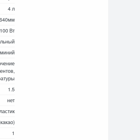
4 л
*640мм
100 Вт
ельный
миний
ючение
ентов,
ратуры
1.5
нет
пластик
какао)
1