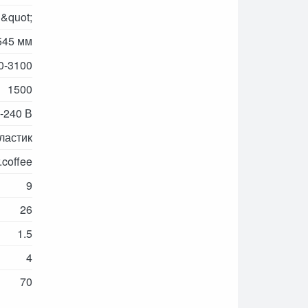
&quot;
545 мм
0-3100
1500
-240 В
ластик
.coffee
9
26
1.5
4
70