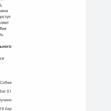
д,
шина
доступ
оляет
ffee
ть
ьного
все
.Coffee
ibar S1
пучино
19 бар