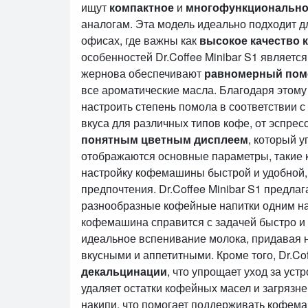
ищут
компактное
и
многофункциональн
аналогам. Эта модель идеально подходит д
офисах, где важны как
высокое качество 
особенностей Dr.Coffee Minibar S1 являетс
жернова обеспечивают
равномерный пом
все ароматические масла. Благодаря этом
настроить степень помола в соответствии 
вкуса для различных типов кофе, от эспр
понятным цветным дисплеем
, который 
отображаются основные параметры, такие к
настройку кофемашины быстрой и удобной,
предпочтения. Dr.Coffee Minibar S1 предла
разнообразные кофейные напитки одним наж
кофемашина справится с задачей быстро 
идеальное вспенивание молока, придавая н
вкусными и аппетитными. Кроме того, Dr.Co
декальцинации
, что упрощает уход за уст
удаляет остатки кофейных масел и загрязн
накипи, что помогает поддерживать кофема