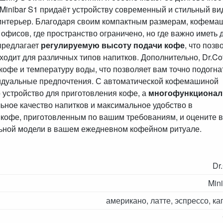
 Minibar S1 придаёт устройству современный и стильный ви
интерьер. Благодаря своим компактным размерам, кофема
офисов, где пространство ограничено, но где важно иметь 
предлагает
регулируемую высоту подачи кофе
, что позв
одит для различных типов напитков. Дополнительно, Dr.Co
 кофе и температуру воды, что позволяет вам точно подогна
идуальные предпочтения. С автоматической кофемашиной
о устройство для приготовления кофе, а
многофункционал
льное качество напитков и максимальное удобство в
кофе, приготовленным по вашим требованиям, и оцените 
ьной модели в вашем ежедневном кофейном ритуале.
Dr
Min
американо, латте, эспрессо, ка