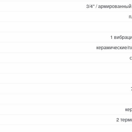
3/4'' / армированный 
п
1 вибрац
керамические/п
ке
2 терм