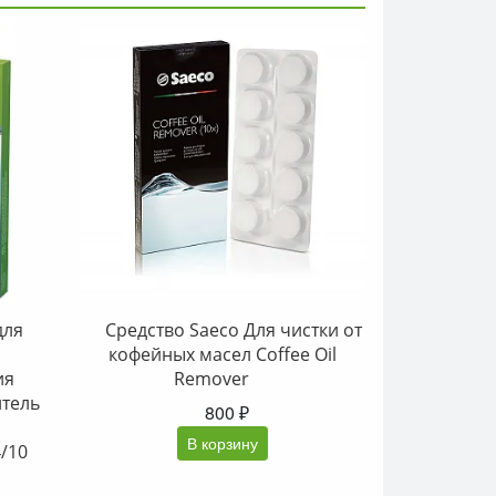
для
Средство Saeco Для чистки от
кофейных масел Coffee Oil
ия
Remover
итель
800 ₽
В корзину
/10