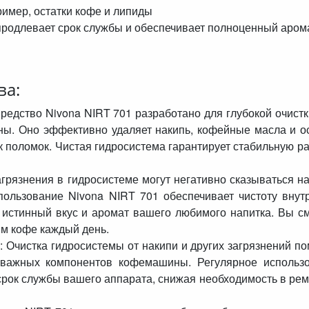
имер, остатки кофе и липиды
продлевает срок службы и обеспечивает полноценный аром
ва:
едство Nivona NIRT 701 разработано для глубокой очистк
ы. Оно эффективно удаляет накипь, кофейные масла и ос
 поломок. Чистая гидросистема гарантирует стабильную ра
грязнения в гидросистеме могут негативно сказываться на
пользование Nivona NIRT 701 обеспечивает чистоту внут
ь истинный вкус и аромат вашего любимого напитка. Вы с
м кофе каждый день.
Очистка гидросистемы от накипи и других загрязнений по
 важных компонентов кофемашины. Регулярное использ
срок службы вашего аппарата, снижая необходимость в рем