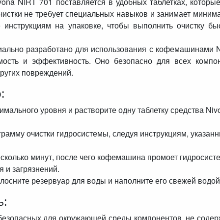
ona NIRT 701 поставляется в удобных таблетках, которые
чистки не требует специальных навыков и занимает миним
е инструкциям на упаковке, чтобы выполнить очистку бы
иально разработано для использования с кофемашинами N
мость и эффективность. Оно безопасно для всех компо
других повреждений.
:
имального уровня и растворите одну таблетку средства Niv
рамму очистки гидросистемы, следуя инструкциям, указан
сколько минут, после чего кофемашина промоет гидросист
я и загрязнений.
осните резервуар для воды и наполните его свежей водой
ь:
 безопасных для окружающей среды компонентов, не соде