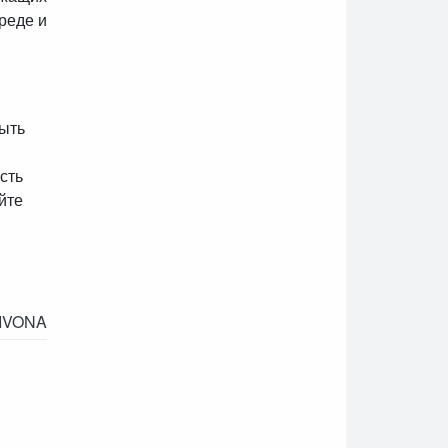
реде и
ыть
сть
йте
IVONA