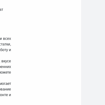
ат
и всех
татки,
боту и
 вкусе
ренних
можете
могает
ование
онте и