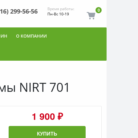
Время работы:
916) 299-56-56
0
Пн-Вс 10-19
ШИН
О КОМПАНИИ
мы NIRT 701
1 900 ₽
КУПИТЬ