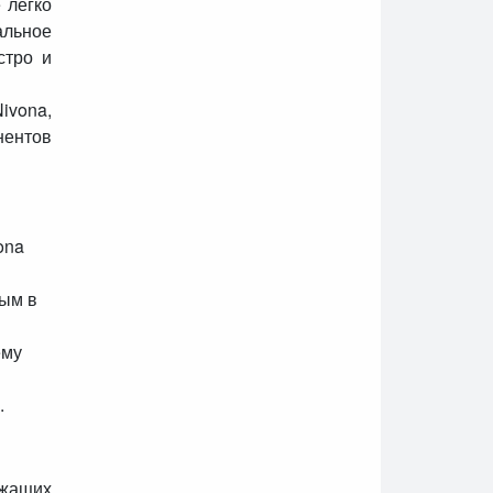
 легко
альное
стро и
ivona,
нентов
ona
ным в
ему
.
ржащих