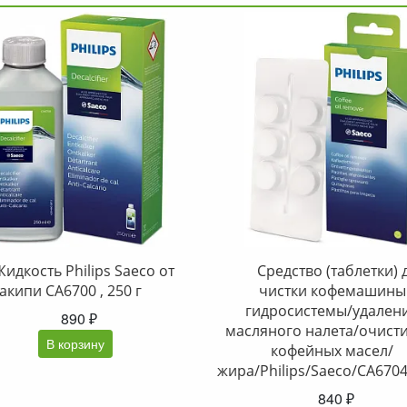
Жидкость Philips Saeco от
Средство (таблетки) 
акипи CA6700 , 250 г
чистки кофемашины
гидросистемы/удален
890 ₽
масляного налета/очист
В корзину
кофейных масел/
жира/Philips/Saeco/CA6704
840 ₽