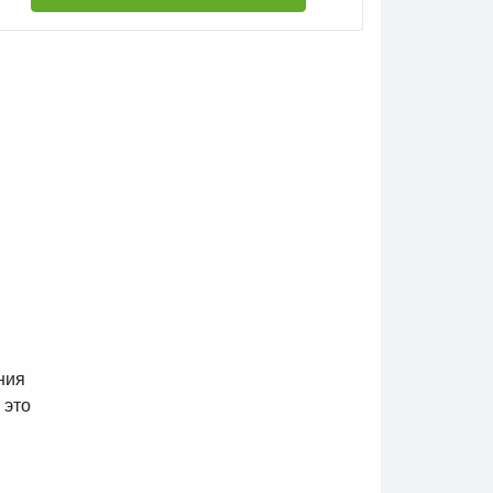
ния
 это